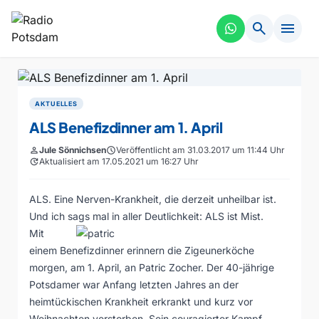
search
menu
AKTUELLES
ALS Benefizdinner am 1. April
person
Jule Sönnichsen
schedule
Veröffentlicht am 31.03.2017 um 11:44 Uhr
update
Aktualisiert am 17.05.2021 um 16:27 Uhr
ALS. Eine Nerven-Krankheit, die derzeit unheilbar ist.
Und ich sags mal in aller Deutlichkeit: ALS ist Mist.
Mit
einem Benefizdinner erinnern die Zigeunerköche
morgen, am 1. April, an Patric Zocher. Der 40-jährige
Potsdamer war Anfang letzten Jahres an der
heimtückischen Krankheit erkrankt und kurz vor
Weihnachten verstorben. Sein couragierter Kampf