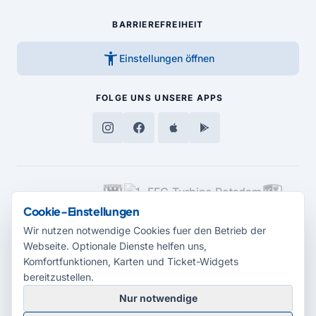
BARRIEREFREIHEIT
accessibility_new
Einstellungen öffnen
FOLGE UNS
UNSERE APPS
MEDIENPARTNER
Cookie-Einstellungen
Wir nutzen notwendige Cookies fuer den Betrieb der
Webseite. Optionale Dienste helfen uns,
Komfortfunktionen, Karten und Ticket-Widgets
bereitzustellen.
Nur notwendige
© 2026 Radio Potsdam. Webseite entwickelt durch die
Medienagentur