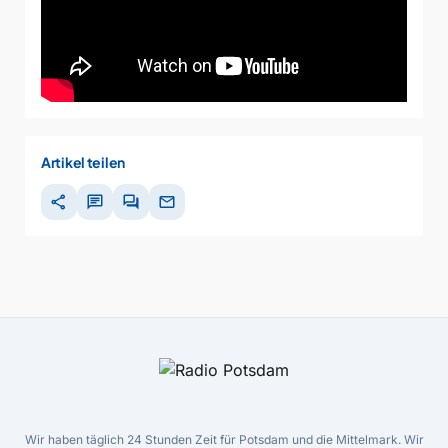
Artikel teilen
share
chat
forum
mail
Wir haben täglich 24 Stunden Zeit für Potsdam und die Mittelmark. Wir