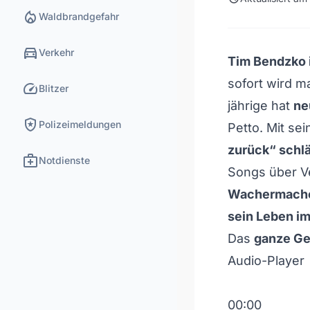
local_fire_department
Waldbrandgefahr
directions_car
Verkehr
Tim Bendzko 
sofort wird m
speed
Blitzer
jährige hat
ne
local_police
Polizeimeldungen
Petto.
Mit se
zurück“ schlä
medical_services
Notdienste
Songs über Ve
Wachermache
sein Leben i
Das
ganze Ge
Audio-Player
00:00