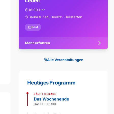
Leben
18:00 Uhr
schedule
Baum & Zeit, Beelitz- Heilstätten
location_on
confirmation_number
Fest
arrow_forward
Mehr erfahren
Alle Veranstaltungen
event
Heutiges Programm
LÄUFT GERADE
Das Wochenende
04:00 — 09:00