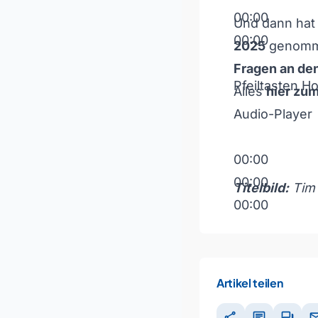
00:00
Und dann hat
00:00
2025
genom
Fragen an de
Pfeiltasten H
Alles
hier zu
Audio-Player
00:00
00:00
Titelbild:
Tim
00:00
Pfeiltasten H
Artikel teilen
share
chat
forum
ma