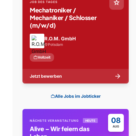
star
JOB DES TAGES
Mechatroniker /
Mechaniker / Schlosser
(m/w/d)
R.O.M. GmbH
Potsdam
location_on
work
Vollzeit
arrow_forward
Jetzt bewerben
Alle Jobs im Jobticker
work
08
NÄCHSTE VERANSTALTUNG
HEUTE
AUG
Alive – Wir feiern das