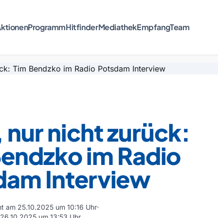
ktionen
Programm
Hitfinder
Mediathek
Empfang
Team
, nur nicht zurück:
Bendzko im Radio
dam Interview
cht am 25.10.2025 um 10:16 Uhr
m 26.10.2025 um 13:53 Uhr