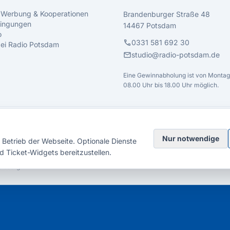
 Werbung & Kooperationen
Brandenburger Straße 48
ingungen
14467 Potsdam
o
call
0331 581 692 30
 bei Radio Potsdam
mail
studio@radio-potsdam.de
Eine Gewinnabholung ist von Montag 
08.00 Uhr bis 18.00 Uhr möglich.
Nur notwendige
Betrieb der Webseite. Optionale Dienste
d Ticket-Widgets bereitzustellen.
elsberg