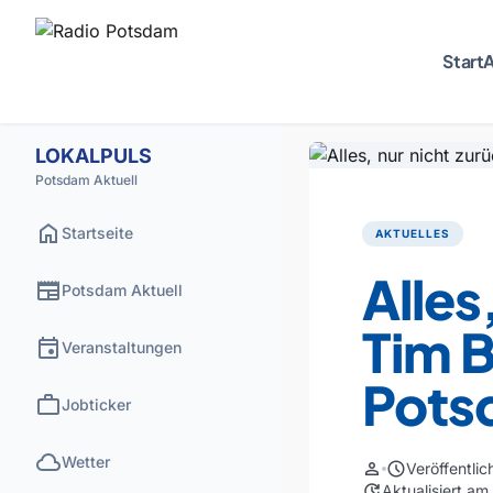
Start
A
LOKALPULS
Potsdam Aktuell
home
Startseite
AKTUELLES
Alles
newspaper
Potsdam Aktuell
Tim 
event
Veranstaltungen
Pots
work
Jobticker
cloud
Wetter
person
schedule
Veröffentli
update
Aktualisiert a