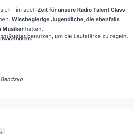
 sich Tim auch
Zeit für unsere Radio Talent Class
men.
Wissbegierige Jugendliche, die ebenfalls
n Musiker
hatten.
och/Runter benutzen, um die Lautstärke zu regeln.
m Nachhören:
 Bendzko
och/Runter benutzen, um die Lautstärke zu regeln.
il