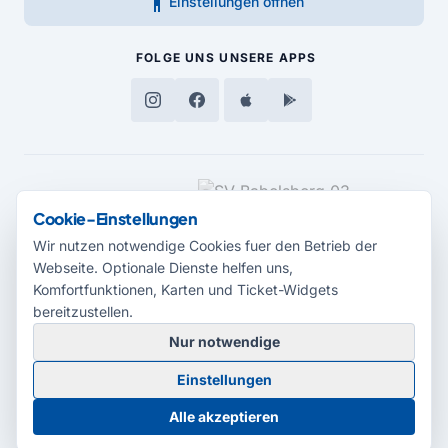
accessibility_new
Einstellungen öffnen
FOLGE UNS
UNSERE APPS
MEDIENPARTNER
Cookie-Einstellungen
Wir nutzen notwendige Cookies fuer den Betrieb der
Webseite. Optionale Dienste helfen uns,
Komfortfunktionen, Karten und Ticket-Widgets
bereitzustellen.
Nur notwendige
© 2026 Radio Potsdam. Webseite entwickelt durch die
Medienagentur
Einstellungen
Babelsberg
Barrierefreiheitserklärung
AGB
Datenschutz
Impressum
Alle akzeptieren
Cookie-Einstellungen