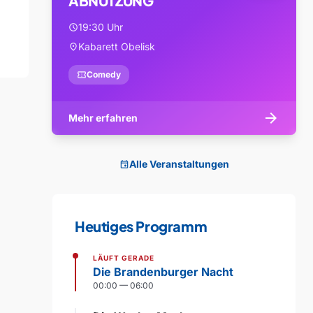
ABNUTZUNG
19:30 Uhr
schedule
Kabarett Obelisk
location_on
confirmation_number
Comedy
arrow_forward
Mehr erfahren
Alle Veranstaltungen
event
Heutiges Programm
LÄUFT GERADE
Die Brandenburger Nacht
00:00 — 06:00