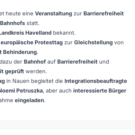
et heute eine
Veranstaltung
zur
Barrierefreiheit
 Bahnhofs
statt.
Landkreis Havelland
bekannt.
r
europäische Protesttag
zur
Gleichstellung
von
t Behinderung
.
 dazu der
Bahnhof
auf
Barrierefreiheit
und
t geprüft
werden.
ag
in Nauen begleitet die
Integrationsbeauftragte
Noemi Petruszka
, aber auch
interessierte Bürger
lnahme
eingeladen
.