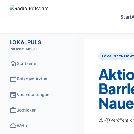
Start
A
LOKALPULS
Potsdam Aktuell
LOKALNACHRICH
home
Startseite
Aktio
newspaper
Potsdam Aktuell
Barri
event
Veranstaltungen
Naue
work
Jobticker
person
schedule
Veröffentli
cloud
Wetter