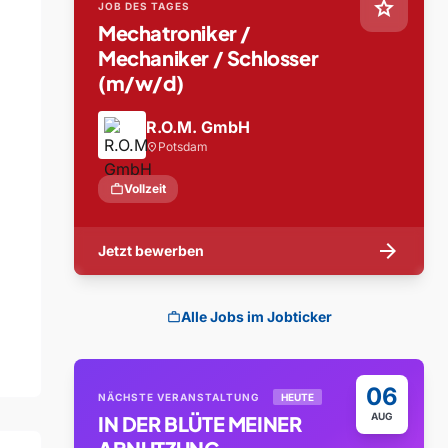
star
JOB DES TAGES
Mechatroniker /
Mechaniker / Schlosser
(m/w/d)
R.O.M. GmbH
Potsdam
location_on
work
Vollzeit
arrow_forward
Jetzt bewerben
Alle Jobs im Jobticker
work
06
NÄCHSTE VERANSTALTUNG
HEUTE
AUG
IN DER BLÜTE MEINER