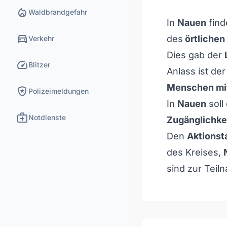
local_fire_department
Waldbrandgefahr
In
Nauen
find
directions_car
des
örtlichen
Verkehr
Dies gab der
speed
Blitzer
Anlass ist de
Menschen mi
local_police
Polizeimeldungen
In
Nauen
soll
medical_services
Notdienste
Zugänglichkei
Den
Aktionst
des Kreises,
sind zur Tei