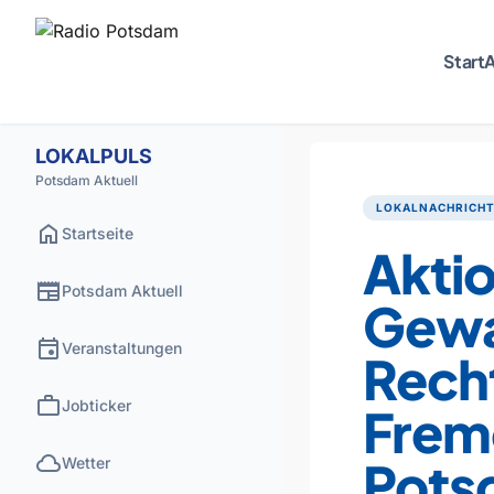
Start
A
LOKALPULS
Potsdam Aktuell
LOKALNACHRICH
home
Startseite
Akti
newspaper
Potsdam Aktuell
Gewa
event
Veranstaltungen
Rech
work
Jobticker
Fremd
cloud
Pots
Wetter