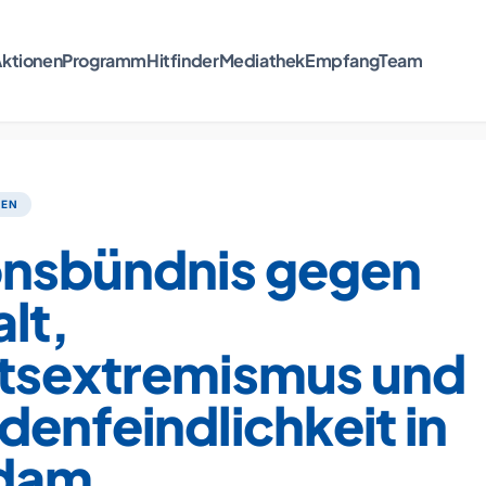
ktionen
Programm
Hitfinder
Mediathek
Empfang
Team
TEN
onsbündnis gegen
lt,
tsextremismus und
enfeindlichkeit in
dam