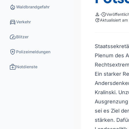
local_fire_department
Waldbrandgefahr
person
schedule
Veröffentli
update
Aktualisiert a
directions_car
Verkehr
speed
Blitzer
Staatssekret
local_police
Polizeimeldungen
Plenum des A
Rechtsextremi
medical_services
Notdienste
Ein starker Re
Andersdenken
Kralinski. Unz
Ausgrenzung 
sei es Ziel d
stärken. Dafü