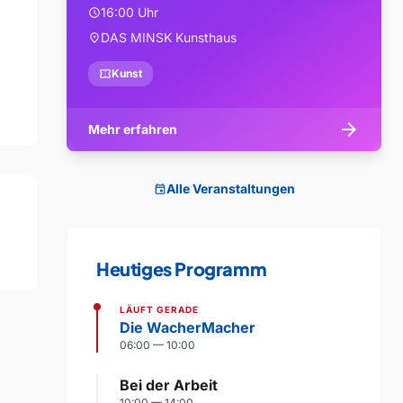
16:00 Uhr
schedule
DAS MINSK Kunsthaus
location_on
confirmation_number
Kunst
arrow_forward
Mehr erfahren
Alle Veranstaltungen
event
Heutiges Programm
LÄUFT GERADE
Die WacherMacher
06:00 — 10:00
Bei der Arbeit
10:00 — 14:00