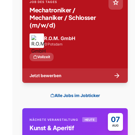
star
JOB DES TAGES
Mechatroniker /
Mechaniker / Schlosser
(m/w/d)
R.O.M. GmbH
Potsdam
location_on
work
Vollzeit
arrow_forward
Jetzt bewerben
Alle Jobs im Jobticker
work
07
NÄCHSTE VERANSTALTUNG
HEUTE
AUG
Kunst & Aperitif