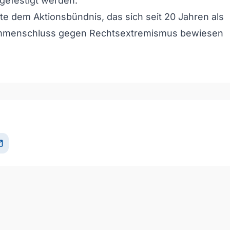
 gefestigt werden.
kte dem Aktionsbündnis, das sich seit 20 Jahren als
mmenschluss gegen Rechtsextremismus bewiesen
il