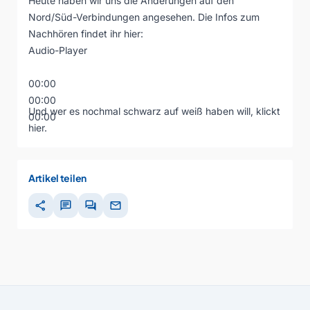
Heute haben wir uns die Änderungen auf den
Nord/Süd-Verbindungen angesehen. Die Infos zum
Nachhören findet ihr hier:
Audio-Player
00:00
00:00
Und wer es nochmal schwarz auf weiß haben will, klickt
00:00
hier
.
Artikel teilen
share
chat
forum
mail