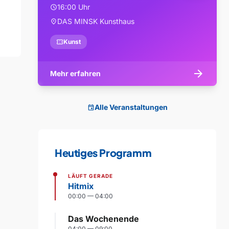
16:00 Uhr
schedule
DAS MINSK Kunsthaus
location_on
confirmation_number
Kunst
arrow_forward
Mehr erfahren
Alle Veranstaltungen
event
Heutiges Programm
LÄUFT GERADE
Hitmix
00:00 — 04:00
Das Wochenende
04:00 — 09:00