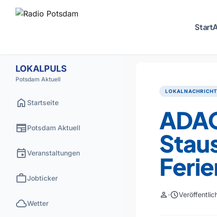
Start
A
LOKALPULS
Potsdam Aktuell
LOKALNACHRICH
home
Startseite
ADAC 
newspaper
Potsdam Aktuell
Staus
event
Veranstaltungen
Feri
work
Jobticker
person
schedule
Veröffentli
cloud
Wetter