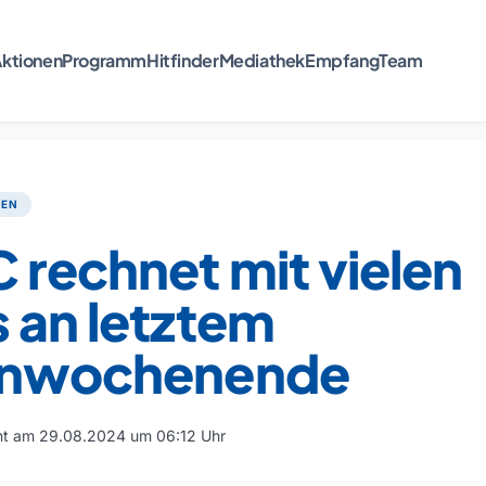
ktionen
Programm
Hitfinder
Mediathek
Empfang
Team
TEN
rechnet mit vielen
 an letztem
enwochenende
cht am 29.08.2024 um 06:12 Uhr