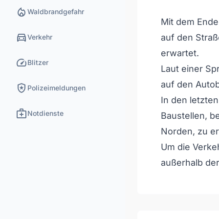
local_fire_department
Waldbrandgefahr
Mit dem Ende
directions_car
auf den Stra
Verkehr
erwartet.
speed
Blitzer
Laut einer Sp
auf den Autob
local_police
Polizeimeldungen
In den letzte
medical_services
Notdienste
Baustellen, b
Norden, zu e
Um die Verkeh
außerhalb der