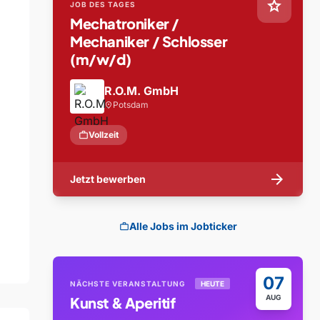
star
JOB DES TAGES
Mechatroniker /
Mechaniker / Schlosser
(m/w/d)
R.O.M. GmbH
Potsdam
location_on
work
Vollzeit
arrow_forward
Jetzt bewerben
Alle Jobs im Jobticker
work
07
NÄCHSTE VERANSTALTUNG
HEUTE
AUG
Kunst & Aperitif