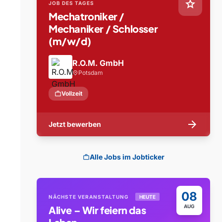
star
JOB DES TAGES
Mechatroniker /
Mechaniker / Schlosser
(m/w/d)
R.O.M. GmbH
Potsdam
location_on
work
Vollzeit
arrow_forward
Jetzt bewerben
Alle Jobs im Jobticker
work
08
NÄCHSTE VERANSTALTUNG
HEUTE
AUG
Alive – Wir feiern das