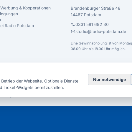
 Werbung & Kooperationen
Brandenburger Straße 48
ingungen
14467 Potsdam
o
call
0331 581 692 30
 bei Radio Potsdam
mail
studio@radio-potsdam.de
Eine Gewinnabholung ist von Montag 
08.00 Uhr bis 18.00 Uhr möglich.
Nur notwendige
Betrieb der Webseite. Optionale Dienste
d Ticket-Widgets bereitzustellen.
elsberg