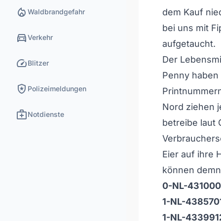
local_fire_department
dem Kauf nied
Waldbrandgefahr
bei uns mit F
directions_car
Verkehr
aufgetaucht.
Der Lebensmi
speed
Blitzer
Penny haben s
local_police
Polizeimeldungen
Printnummern
Nord ziehen je
medical_services
Notdienste
betreibe laut
Verbrauchers
Eier auf ihre
können demnac
0-NL-431000
1-NL-438570
1-NL-433991