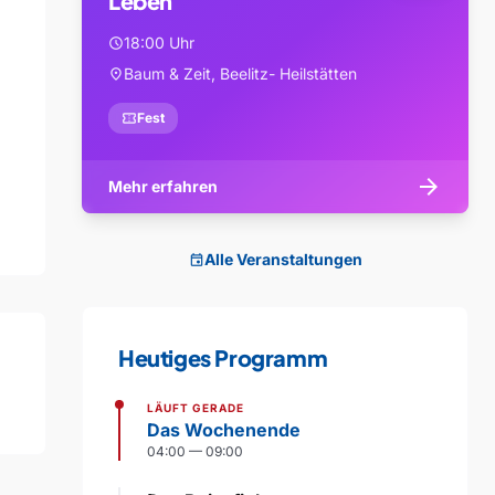
Leben
18:00 Uhr
schedule
Baum & Zeit, Beelitz- Heilstätten
location_on
confirmation_number
Fest
arrow_forward
Mehr erfahren
Alle Veranstaltungen
event
Heutiges Programm
LÄUFT GERADE
Das Wochenende
04:00 — 09:00