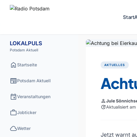
Start
A
LOKALPULS
Potsdam Aktuell
home
Startseite
AKTUELLES
Achtu
newspaper
Potsdam Aktuell
event
Veranstaltungen
person
Jule Sönnichs
update
Aktualisiert am
work
Jobticker
cloud
Wetter
Jetzt warnt a