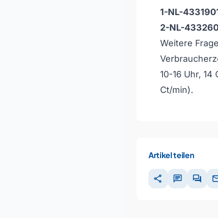
1-NL-433190
2-NL-433260
Weitere Frage
Verbraucherz
10-16 Uhr, 14
Ct/min).
Artikel teilen
share
chat
forum
ma