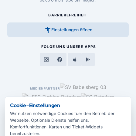
08.00 Uhr bis 18.00 Uhr möglich.
BARRIEREFREIHEIT
accessibility_new
Einstellungen öffnen
FOLGE UNS
UNSERE APPS
MEDIENPARTNER
Cookie-Einstellungen
Wir nutzen notwendige Cookies fuer den Betrieb der
Webseite. Optionale Dienste helfen uns,
Komfortfunktionen, Karten und Ticket-Widgets
bereitzustellen.