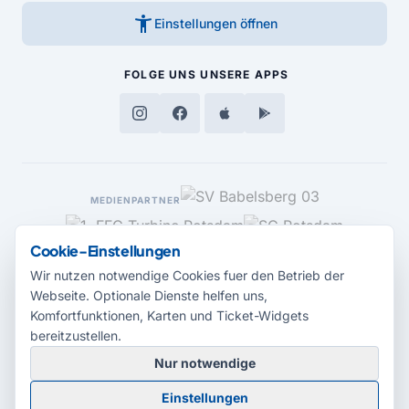
accessibility_new
Einstellungen öffnen
FOLGE UNS
UNSERE APPS
MEDIENPARTNER
Cookie-Einstellungen
Wir nutzen notwendige Cookies fuer den Betrieb der
Webseite. Optionale Dienste helfen uns,
Komfortfunktionen, Karten und Ticket-Widgets
bereitzustellen.
Nur notwendige
© 2026 Radio Potsdam. Webseite entwickelt durch die
Medienagentur
Einstellungen
Babelsberg