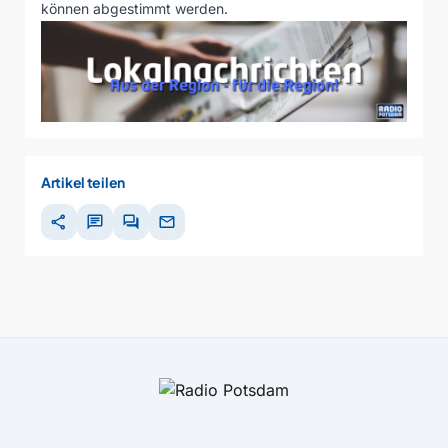
können abgestimmt werden.
Artikel teilen
share
chat
forum
mail