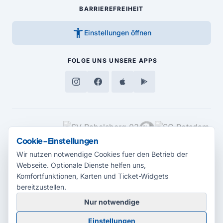
BARRIEREFREIHEIT
accessibility_new
Einstellungen öffnen
FOLGE UNS
UNSERE APPS
MEDIENPARTNER
Cookie-Einstellungen
Wir nutzen notwendige Cookies fuer den Betrieb der
Webseite. Optionale Dienste helfen uns,
Komfortfunktionen, Karten und Ticket-Widgets
bereitzustellen.
Nur notwendige
© 2026 Radio Potsdam. Webseite entwickelt durch die
Medienagentur
Einstellungen
Babelsberg