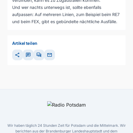
verbinden, kann es zu Zugausfällen kommen.
Und wer nachts unterwegs ist, sollte ebenfalls
aufpassen: Auf mehreren Linien, zum Beispiel beim RE7
und beim FEX, gibt es gebündelte nächtliche Ausfälle.
Artikel teilen
share
chat
forum
mail
Wir haben täglich 24 Stunden Zeit für Potsdam und die Mittelmark. Wir
berichten aus der Brandenburger Landeshauptstadt und dem