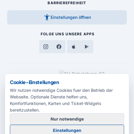
BARRIEREFREIHEIT
accessibility_new
Einstellungen öffnen
FOLGE UNS
UNSERE APPS
MEDIENPARTNER
Cookie-Einstellungen
Wir nutzen notwendige Cookies fuer den Betrieb der
Webseite. Optionale Dienste helfen uns,
Komfortfunktionen, Karten und Ticket-Widgets
bereitzustellen.
Nur notwendige
© 2026 Radio Potsdam. Webseite entwickelt durch die
Medienagentur
Einstellungen
Babelsberg