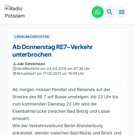
search
menu
LOKALNACHRICHTEN
Ab Donnerstag RE7-Verkehr
unterbrochen
person
Jule Sönnichsen
schedule
Veröffentlicht am 04.04.2018 um 07:36 Uhr
update
Aktualisiert am 17.05.2021 um 16:49 Uhr
Ab morgen müssen Pendler und Reisende auf der
Strecke des RE 7 auf Busse umsteigen. Ab 22 Uhr bis
zum kommenden Dienstag 22 Uhr wird die
Eisenbahnbrücke zwischen Bad Belzig und Lüsse
erneuert.
Wie der Verkehrsverbund Berlin-Brandenburg
ankündigt, werden zwischen Bad Belzig und Brück und