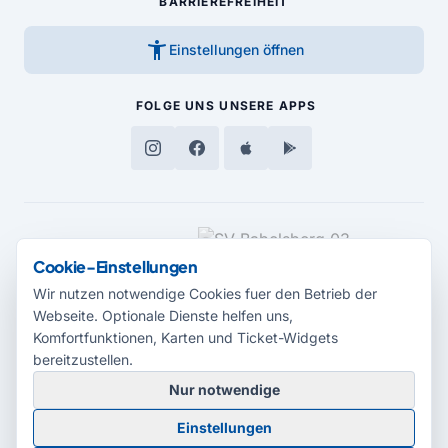
BARRIEREFREIHEIT
accessibility_new
Einstellungen öffnen
FOLGE UNS
UNSERE APPS
MEDIENPARTNER
Cookie-Einstellungen
Wir nutzen notwendige Cookies fuer den Betrieb der
Webseite. Optionale Dienste helfen uns,
Komfortfunktionen, Karten und Ticket-Widgets
bereitzustellen.
Nur notwendige
© 2026 Radio Potsdam. Webseite entwickelt durch die
Medienagentur
Einstellungen
Babelsberg