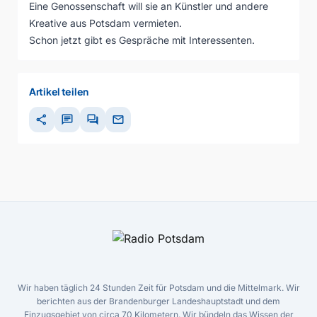
Eine Genossenschaft will sie an Künstler und andere
Kreative aus Potsdam vermieten.
Schon jetzt gibt es Gespräche mit Interessenten.
Artikel teilen
share
chat
forum
mail
Wir haben täglich 24 Stunden Zeit für Potsdam und die Mittelmark. Wir
berichten aus der Brandenburger Landeshauptstadt und dem
Einzugsgebiet von circa 70 Kilometern. Wir bündeln das Wissen der