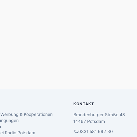
KONTAKT
 Werbung & Kooperationen
Brandenburger Straße 48
ingungen
14467 Potsdam
o
call
0331 581 692 30
 bei Radio Potsdam