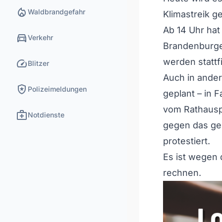
local_fire_department
Waldbrandgefahr
Klimastreik g
Ab 14 Uhr hat
directions_car
Verkehr
Brandenburge
speed
werden stattf
Blitzer
Auch in ande
local_police
Polizeimeldungen
geplant – in 
vom Rathausp
medical_services
Notdienste
gegen das gep
protestiert.
Es ist wegen 
rechnen.