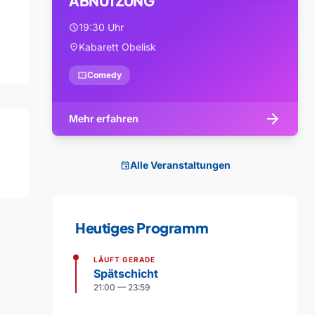
ABNUTZUNG
19:30 Uhr
schedule
Kabarett Obelisk
location_on
confirmation_number
Comedy
arrow_forward
Mehr erfahren
Alle Veranstaltungen
event
Heutiges Programm
LÄUFT GERADE
Spätschicht
21:00 — 23:59