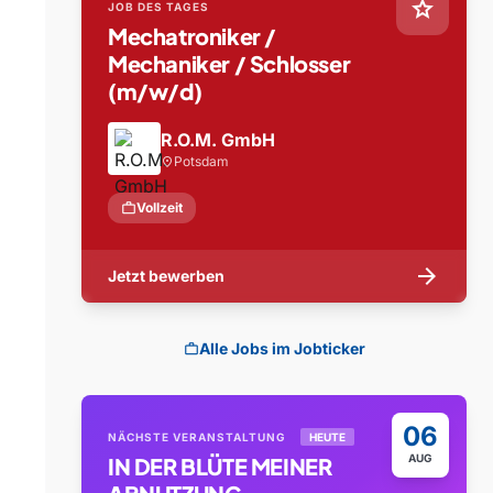
star
JOB DES TAGES
Mechatroniker /
Mechaniker / Schlosser
(m/w/d)
R.O.M. GmbH
Potsdam
location_on
work
Vollzeit
arrow_forward
Jetzt bewerben
Alle Jobs im Jobticker
work
06
NÄCHSTE VERANSTALTUNG
HEUTE
AUG
IN DER BLÜTE MEINER