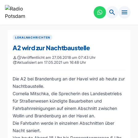
search
menu
LOKALNACHRICHTEN
A2 wird zur Nachtbaustelle
person
schedule
Veröffentlicht am 27.06.2018 um 07:43 Uhr
update
Aktualisiert am 17.05.2021 um 16:48 Uhr
Die A2 bei Brandenburg an der Havel wird ab heute zur
Nachtbaustelle.
Cornelia Mitschka, die Sprecherin des Landesbetriebs
für Straßenwesen kündigte Bauarbeiten und
Fahrbahnreinigungen auf einem Abschnitt zwischen
Wollin und Brandenburg an der Havel an.
Die Fahrbahn werde in einzelnen Abschnitten über
Nacht saniert.
Von heute Abend 18 Uhr bis Donnerstagmorgen 6 Uhr