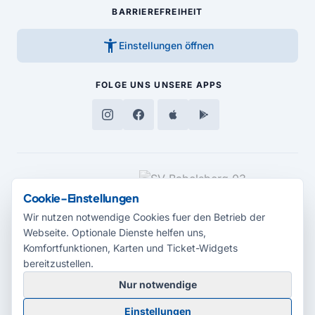
BARRIEREFREIHEIT
accessibility_new
Einstellungen öffnen
FOLGE UNS
UNSERE APPS
MEDIENPARTNER
Cookie-Einstellungen
Wir nutzen notwendige Cookies fuer den Betrieb der
Webseite. Optionale Dienste helfen uns,
Komfortfunktionen, Karten und Ticket-Widgets
bereitzustellen.
Nur notwendige
© 2026 Radio Potsdam. Webseite entwickelt durch die
Medienagentur
Einstellungen
Babelsberg