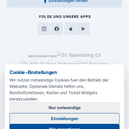
accessibility_new
Einstellungen öffnen
FOLGE UNS
UNSERE APPS
MEDIENPARTNER
Cookie-Einstellungen
Wir nutzen notwendige Cookies fuer den Betrieb der
Webseite. Optionale Dienste helfen uns,
Komfortfunktionen, Karten und Ticket-Widgets
bereitzustellen.
Nur notwendige
© 2026 Radio Potsdam. Webseite entwickelt durch die
Medienagentur
Einstellungen
Babelsberg
Barrierefreiheitserklärung
AGB
Datenschutz
Impressum