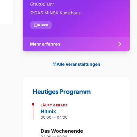
16:00 Uhr
schedule
DAS MINSK Kunsthaus
location_on
confirmation_number
Kunst
arrow_forward
Mehr erfahren
Alle Veranstaltungen
event
Heutiges Programm
LÄUFT GERADE
Hitmix
00:00 — 04:00
Das Wochenende
04:00 — 09:00