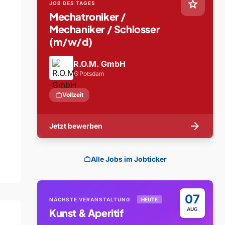
star
JOB DES TAGES
Mechatroniker /
Mechaniker / Schlosser
(m/w/d)
R.O.M. GmbH
Potsdam
location_on
work
Vollzeit
arrow_forward
Jetzt bewerben
Alle Jobs im Jobticker
work
07
NÄCHSTE VERANSTALTUNG
HEUTE
AUG
Kunst & Aperitif