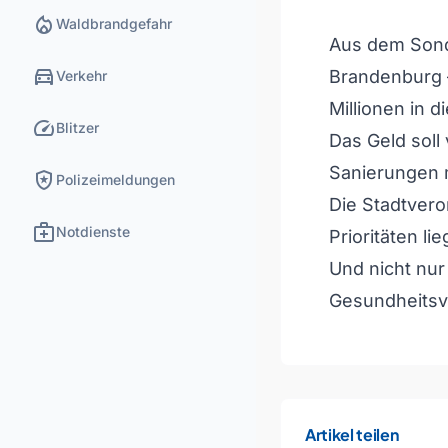
local_fire_department
Waldbrandgefahr
Aus dem Sond
directions_car
Brandenburg –
Verkehr
Millionen in d
speed
Blitzer
Das Geld soll
Sanierungen 
local_police
Polizeimeldungen
Die Stadtvero
medical_services
Notdienste
Prioritäten li
Und nicht nur 
Gesundheitsv
Artikel teilen