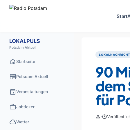
Start
A
LOKALPULS
Potsdam Aktuell
LOKALNACHRICH
home
Startseite
90 Mi
newspaper
Potsdam Aktuell
dem 
event
Veranstaltungen
für 
work
Jobticker
person
schedule
Veröffentli
cloud
Wetter