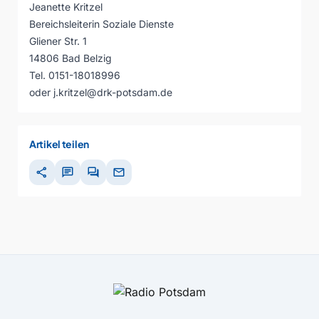
Jeanette Kritzel
Bereichsleiterin Soziale Dienste
Gliener Str. 1
14806 Bad Belzig
Tel. 0151-18018996
oder j.kritzel@drk-potsdam.de
Artikel teilen
share
chat
forum
mail