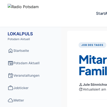
Start
A
LOKALPULS
Potsdam Aktuell
JOB DES TAGES
home
Startseite
Mitar
newspaper
Potsdam Aktuell
Fami
event
Veranstaltungen
person
Jule Sönnichs
work
Jobticker
update
Aktualisiert am
cloud
Wetter