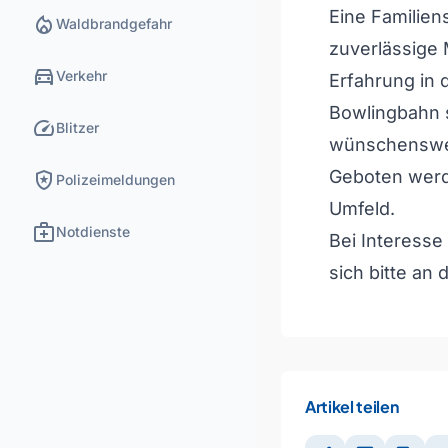
Eine Familien
local_fire_department
Waldbrandgefahr
zuverlässige M
directions_car
Verkehr
Erfahrung in 
Bowlingbahn 
speed
Blitzer
wünschenswer
local_police
Geboten werd
Polizeimeldungen
Umfeld.
medical_services
Notdienste
Bei Interess
sich bitte an
Artikel teilen