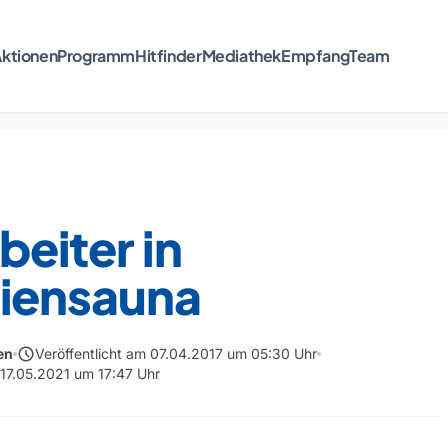
ktionen
Programm
Hitfinder
Mediathek
Empfang
Team
beiter in
liensauna
schedule
en
Veröffentlicht am 07.04.2017 um 05:30 Uhr
 17.05.2021 um 17:47 Uhr