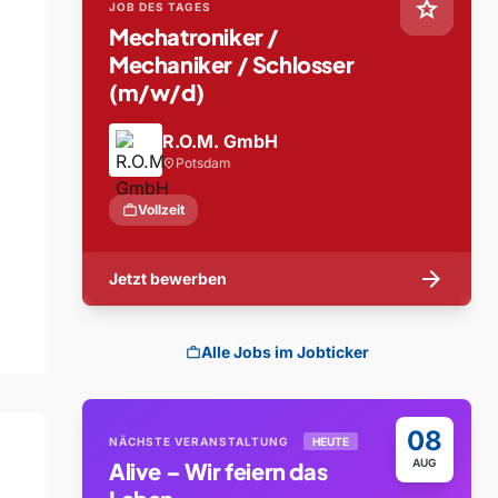
star
JOB DES TAGES
Mechatroniker /
Mechaniker / Schlosser
(m/w/d)
R.O.M. GmbH
Potsdam
location_on
work
Vollzeit
arrow_forward
Jetzt bewerben
Alle Jobs im Jobticker
work
08
NÄCHSTE VERANSTALTUNG
HEUTE
AUG
Alive – Wir feiern das