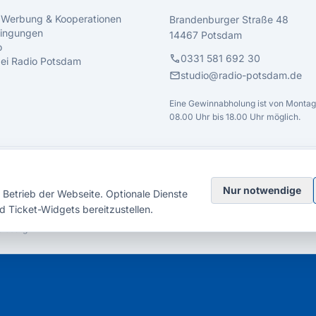
 Werbung & Kooperationen
Brandenburger Straße 48
ingungen
14467 Potsdam
o
call
0331 581 692 30
 bei Radio Potsdam
mail
studio@radio-potsdam.de
Eine Gewinnabholung ist von Montag 
08.00 Uhr bis 18.00 Uhr möglich.
Nur notwendige
Betrieb der Webseite. Optionale Dienste
d Ticket-Widgets bereitzustellen.
elsberg