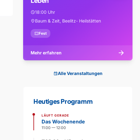
Leben
18:00 Uhr
schedule
Baum & Zeit, Beelitz- Heilstätten
location_on
confirmation_number
Fest
arrow_forward
Mehr erfahren
Alle Veranstaltungen
event
Heutiges Programm
LÄUFT GERADE
Das Wochenende
11:00 — 12:00