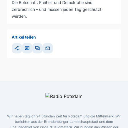
Die Botschaft: Freiheit und Demokratie sind
zerbrechlich – und müssen jeden Tag geschützt
werden.
Artikel teilen
share
chat
forum
mail
Wir haben täglich 24 Stunden Zeit für Potsdam und die Mittelmark. Wir
berichten aus der Brandenburger Landeshauptstadt und dem
Einzugsgebiet von circa 70 Kilometern. Wir bündeln das Wissen der