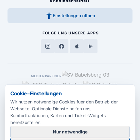
BARRIEREFREIHEIT
accessibility_new
Einstellungen öffnen
FOLGE UNS
UNSERE APPS
MEDIENPARTNER
Cookie-Einstellungen
Wir nutzen notwendige Cookies fuer den Betrieb der
Webseite. Optionale Dienste helfen uns,
Komfortfunktionen, Karten und Ticket-Widgets
bereitzustellen.
Nur notwendige
© 2026 Radio Potsdam. Webseite entwickelt durch die
Medienagentur