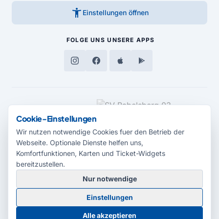
accessibility_new
Einstellungen öffnen
FOLGE UNS
UNSERE APPS
MEDIENPARTNER
Cookie-Einstellungen
Wir nutzen notwendige Cookies fuer den Betrieb der
Webseite. Optionale Dienste helfen uns,
Komfortfunktionen, Karten und Ticket-Widgets
bereitzustellen.
Nur notwendige
© 2026 Radio Potsdam. Webseite entwickelt durch die
Medienagentur
Einstellungen
Babelsberg
Barrierefreiheitserklärung
AGB
Datenschutz
Impressum
Alle akzeptieren