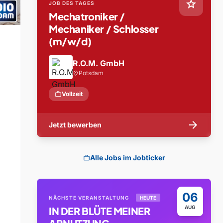
star
JOB DES TAGES
Mechatroniker /
Mechaniker / Schlosser
(m/w/d)
R.O.M. GmbH
Potsdam
location_on
work
Vollzeit
arrow_forward
Jetzt bewerben
Alle Jobs im Jobticker
work
06
NÄCHSTE VERANSTALTUNG
HEUTE
AUG
IN DER BLÜTE MEINER