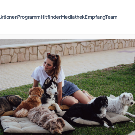
ktionen
Programm
Hitfinder
Mediathek
Empfang
Team