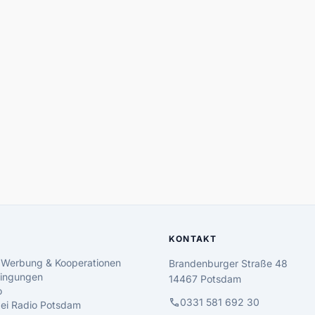
KONTAKT
 Werbung & Kooperationen
Brandenburger Straße 48
ingungen
14467 Potsdam
o
call
0331 581 692 30
 bei Radio Potsdam