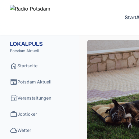
Start
A
LOKALPULS
Potsdam Aktuell
home
Startseite
newspaper
Potsdam Aktuell
event
Veranstaltungen
work
Jobticker
cloud
Wetter