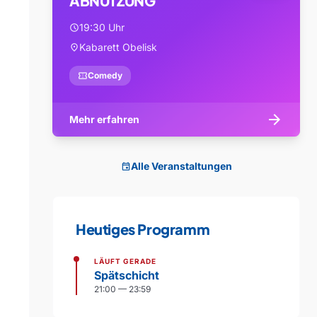
ABNUTZUNG
19:30 Uhr
schedule
Kabarett Obelisk
location_on
confirmation_number
Comedy
arrow_forward
Mehr erfahren
Alle Veranstaltungen
event
Heutiges Programm
LÄUFT GERADE
Spätschicht
21:00 — 23:59