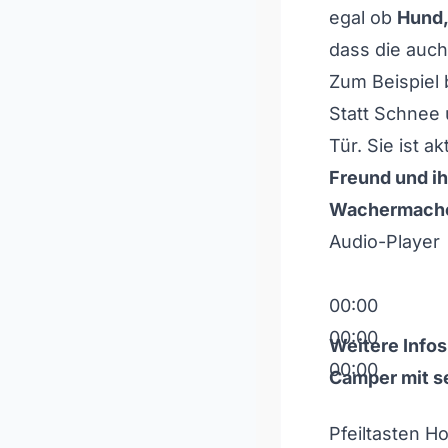
egal ob
Hund,
dass die auc
Zum Beispiel 
Statt Schnee 
Tür. Sie ist a
Freund und i
Wachermacher
Audio-Player
00:00
00:00
Weitere Infos
00:00
Camper mit s
Pfeiltasten H