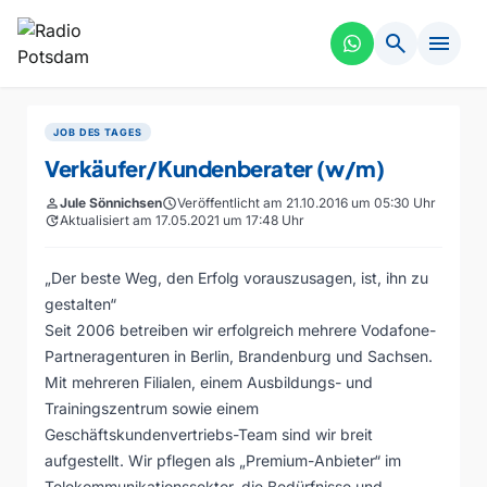
search
menu
JOB DES TAGES
Verkäufer/Kundenberater (w/m)
person
Jule Sönnichsen
schedule
Veröffentlicht am 21.10.2016 um 05:30 Uhr
update
Aktualisiert am 17.05.2021 um 17:48 Uhr
„Der beste Weg, den Erfolg vorauszusagen, ist, ihn zu
gestalten“
Seit 2006 betreiben wir erfolgreich mehrere Vodafone-
Partneragenturen in Berlin, Brandenburg und Sachsen.
Mit mehreren Filialen, einem Ausbildungs- und
Trainingszentrum sowie einem
Geschäftskundenvertriebs-Team sind wir breit
aufgestellt. Wir pflegen als „Premium-Anbieter“ im
Telekommunikationssektor, die Bedürfnisse und