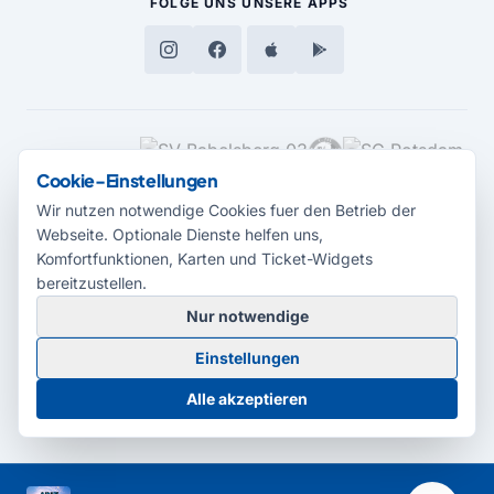
FOLGE UNS
UNSERE APPS
MEDIENPARTNER
Cookie-Einstellungen
Wir nutzen notwendige Cookies fuer den Betrieb der
Webseite. Optionale Dienste helfen uns,
Komfortfunktionen, Karten und Ticket-Widgets
bereitzustellen.
Nur notwendige
© 2026 Radio Potsdam. Webseite entwickelt durch die
Medienagentur
Einstellungen
Babelsberg
Barrierefreiheitserklärung
AGB
Datenschutz
Impressum
Alle akzeptieren
Cookie-Einstellungen