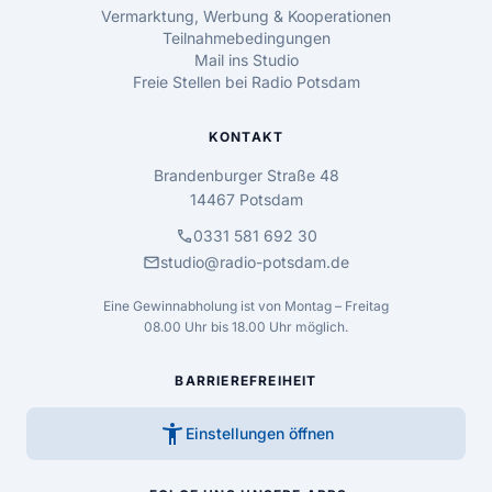
Vermarktung, Werbung & Kooperationen
Teilnahmebedingungen
Mail ins Studio
Freie Stellen bei Radio Potsdam
KONTAKT
Brandenburger Straße 48
14467 Potsdam
call
0331 581 692 30
mail
studio@radio-potsdam.de
Eine Gewinnabholung ist von Montag – Freitag
08.00 Uhr bis 18.00 Uhr möglich.
BARRIEREFREIHEIT
accessibility_new
Einstellungen öffnen