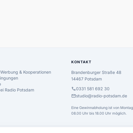
KONTAKT
 Werbung & Kooperationen
Brandenburger Straße 48
ingungen
14467 Potsdam
o
call
0331 581 692 30
 bei Radio Potsdam
mail
studio@radio-potsdam.de
Eine Gewinnabholung ist von Montag 
08.00 Uhr bis 18.00 Uhr möglich.