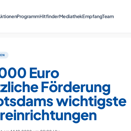
ktionen
Programm
Hitfinder
Mediathek
Empfang
Team
TEN
000 Euro
zliche Förderung
Potsdams wichtigste
reinrichtungen