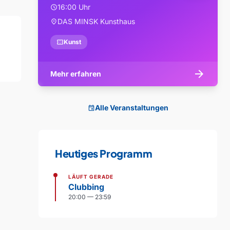
16:00 Uhr
schedule
DAS MINSK Kunsthaus
location_on
confirmation_number
Kunst
arrow_forward
Mehr erfahren
Alle Veranstaltungen
event
Heutiges Programm
LÄUFT GERADE
Clubbing
20:00 — 23:59