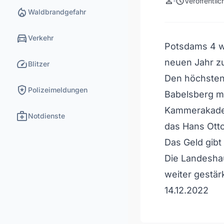
person
schedule
Veröffentli
local_fire_department
Waldbrandgefahr
directions_car
Verkehr
Potsdams 4 wi
speed
neuen Jahr zu
Blitzer
Den höchsten 
local_police
Polizeimeldungen
Babelsberg mi
Kammerakadem
medical_services
Notdienste
das Hans Otto
Das Geld gibt
Die Landeshau
weiter gestär
14.12.2022