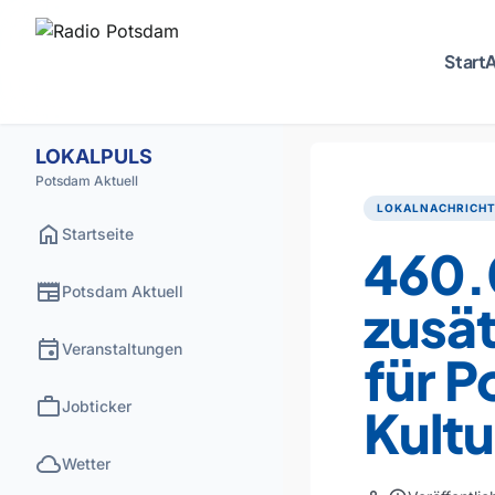
Start
A
LOKALPULS
Potsdam Aktuell
LOKALNACHRICH
home
Startseite
460.
newspaper
Potsdam Aktuell
zusät
event
Veranstaltungen
für 
work
Jobticker
Kultu
cloud
Wetter