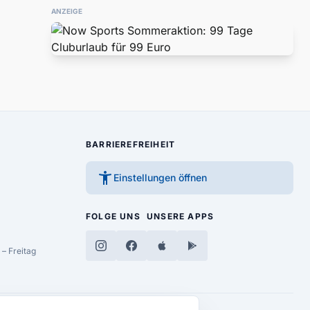
ANZEIGE
BARRIEREFREIHEIT
accessibility_new
Einstellungen öffnen
FOLGE UNS
UNSERE APPS
– Freitag