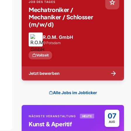
star
JOB DES TAGES
Mechatroniker /
Mechaniker / Schlosser
(m/w/d)
R.O.M. GmbH
Potsdam
location_on
work
Vollzeit
arrow_forward
Jetzt bewerben
Alle Jobs im Jobticker
work
07
NÄCHSTE VERANSTALTUNG
HEUTE
AUG
Kunst & Aperitif