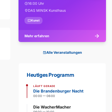
16:00 Uhr
schedule
DAS MINSK Kunsthaus
location_on
confirmation_number
Kunst
arrow_forward
Mehr erfahren
Alle Veranstaltungen
event
Heutiges Programm
LÄUFT GERADE
Die Brandenburger Nacht
00:00 — 06:00
Die WacherMacher
06:00 — 10:00