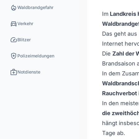
local_fire_department
Waldbrandgefahr
Im
Landkreis 
directions_car
Waldbrandge
Verkehr
Das geht aus 
speed
Blitzer
Internet hervo
Die
Zahl der 
local_police
Polizeimeldungen
Brandsaison a
medical_services
Notdienste
In dem Zusa
Waldbrandsch
Rauchverbot 
In den meist
die zweithöc
hängt insbe
Tage ab.