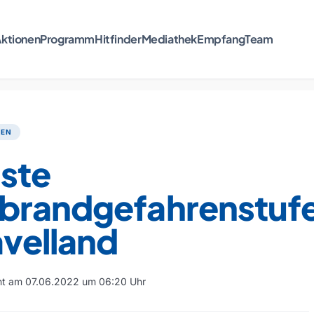
ktionen
Programm
Hitfinder
Mediathek
Empfang
Team
TEN
ste
brandgefahrenstuf
avelland
cht am 07.06.2022 um 06:20 Uhr