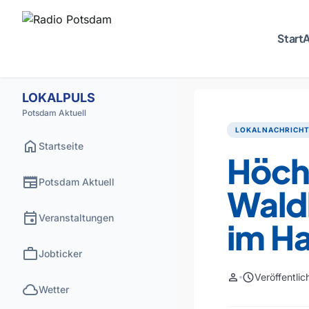
Start
A
LOKALPULS
Potsdam Aktuell
LOKALNACHRICH
home
Startseite
Höch
newspaper
Potsdam Aktuell
Wald
event
Veranstaltungen
im H
work
Jobticker
person
schedule
Veröffentli
cloud
Wetter