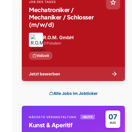
star
JOB DES TAGES
Mechatroniker /
Mechaniker / Schlosser
(m/w/d)
R.O.M. GmbH
Potsdam
location_on
work
Vollzeit
arrow_forward
Jetzt bewerben
Alle Jobs im Jobticker
work
07
NÄCHSTE VERANSTALTUNG
HEUTE
AUG
Kunst & Aperitif