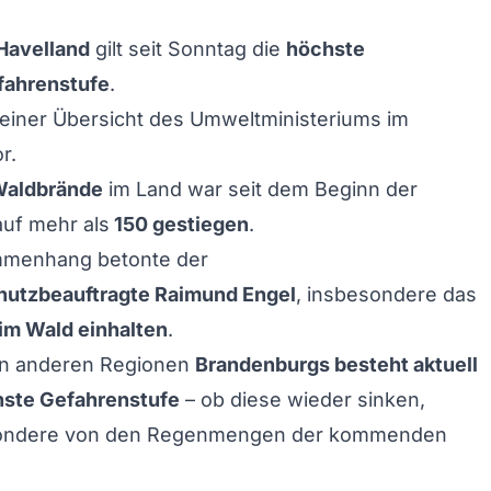
Havelland
gilt seit Sonntag die
höchste
fahrenstufe
.
einer Übersicht des Umweltministeriums im
r.
Waldbrände
im Land war seit dem Beginn der
uf mehr als
150 gestiegen
.
mmenhang betonte der
utzbeauftragte Raimund Engel
, insbesondere das
im Wald einhalten
.
en anderen Regionen
Brandenburgs besteht aktuell
hste Gefahrenstufe
– ob diese wieder sinken,
sondere von den Regenmengen der kommenden