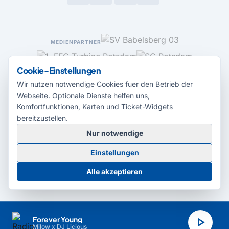
MEDIENPARTNER
Cookie-Einstellungen
Wir nutzen notwendige Cookies fuer den Betrieb der
Webseite. Optionale Dienste helfen uns,
Komfortfunktionen, Karten und Ticket-Widgets
bereitzustellen.
Nur notwendige
© 2026 Radio Potsdam. Webseite entwickelt durch die
Medienagentur
Einstellungen
Babelsberg
Barrierefreiheitserklärung
AGB
Datenschutz
Impressum
Alle akzeptieren
Cookie-Einstellungen
play_arrow
Forever Young
Milow x DJ Licious