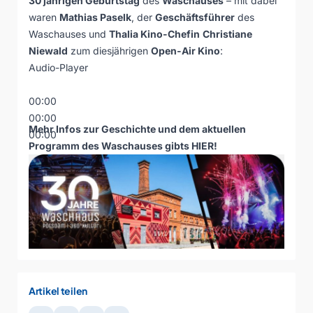
30 jährigen Geburtstag
des
Waschauses
– mit dabei
waren
Mathias Paselk
, der
Geschäftsführer
des
Waschauses und
Thalia Kino-Chefin
Christiane
Niewald
zum diesjährigen
Open-Air Kino
:
Audio-Player
00:00
00:00
Mehr Infos zur Geschichte und dem aktuellen
00:00
Programm des Waschauses gibts
HIER
!
Artikel teilen