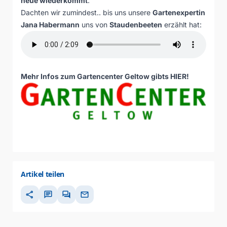
neue wiederkommt
.
Dachten wir zumindest.. bis uns unsere
Gartenexpertin
Jana Habermann
uns von
Staudenbeeten
erzählt hat:
Mehr Infos zum Gartencenter Geltow gibts
HIER
!
Artikel teilen
share
chat
forum
mail