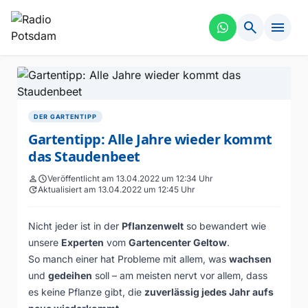
search
menu
DER GARTENTIPP
Gartentipp: Alle Jahre wieder kommt
das Staudenbeet
person
schedule
Veröffentlicht am 13.04.2022 um 12:34 Uhr
update
Aktualisiert am 13.04.2022 um 12:45 Uhr
Nicht jeder ist in der
Pflanzenwelt
so bewandert wie
unsere
Experten
vom
Gartencenter Geltow
.
So manch einer hat Probleme mit allem, was
wachsen
und
gedeihen
soll – am meisten nervt vor allem, dass
es keine Pflanze gibt, die
zuverlässig jedes Jahr aufs