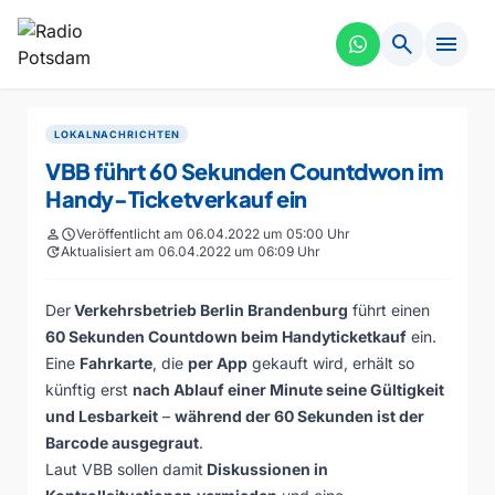
search
menu
LOKALNACHRICHTEN
VBB führt 60 Sekunden Countdwon im
Handy-Ticketverkauf ein
person
schedule
Veröffentlicht am 06.04.2022 um 05:00 Uhr
update
Aktualisiert am 06.04.2022 um 06:09 Uhr
Der
Verkehrsbetrieb Berlin Brandenburg
führt einen
60 Sekunden Countdown beim Handyticketkauf
ein.
Eine
Fahrkarte
, die
per App
gekauft wird, erhält so
künftig erst
nach Ablauf einer Minute seine Gültigkeit
und Lesbarkeit
–
während der 60 Sekunden ist der
Barcode ausgegraut
.
Laut VBB sollen damit
Diskussionen in