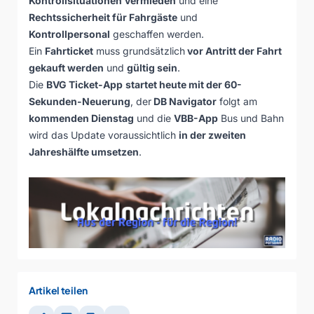
Kontrollsituationen
vermieden
und eine
Rechtssicherheit für Fahrgäste
und
Kontrollpersonal
geschaffen werden.
Ein
Fahrticket
muss grundsätzlich
vor Antritt der Fahrt
gekauft werden
und
gültig sein
.
Die
BVG Ticket-App
startet heute mit der 60-
Sekunden-Neuerung
, der
DB Navigator
folgt am
kommenden Dienstag
und die
VBB-App
Bus und Bahn
wird das Update voraussichtlich
in der zweiten
Jahreshälfte umsetzen
.
Artikel teilen