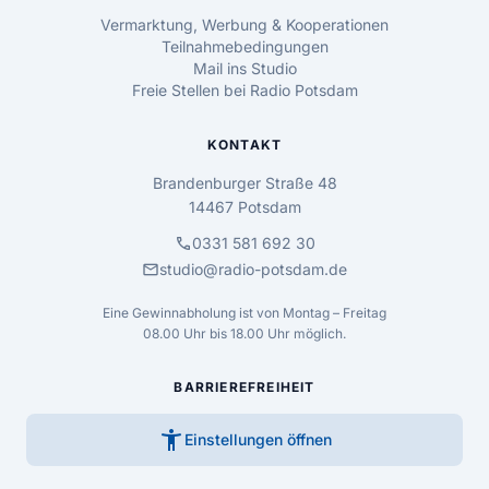
Vermarktung, Werbung & Kooperationen
Teilnahmebedingungen
Mail ins Studio
Freie Stellen bei Radio Potsdam
KONTAKT
Brandenburger Straße 48
14467 Potsdam
call
0331 581 692 30
mail
studio@radio-potsdam.de
Eine Gewinnabholung ist von Montag – Freitag
08.00 Uhr bis 18.00 Uhr möglich.
BARRIEREFREIHEIT
accessibility_new
Einstellungen öffnen