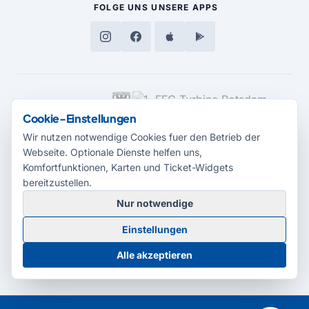
FOLGE UNS
UNSERE APPS
MEDIENPARTNER
Cookie-Einstellungen
Wir nutzen notwendige Cookies fuer den Betrieb der
Webseite. Optionale Dienste helfen uns,
Komfortfunktionen, Karten und Ticket-Widgets
bereitzustellen.
Nur notwendige
© 2026 Radio Potsdam. Webseite entwickelt durch die
Medienagentur
Einstellungen
Babelsberg
Barrierefreiheitserklärung
AGB
Datenschutz
Impressum
Alle akzeptieren
Cookie-Einstellungen