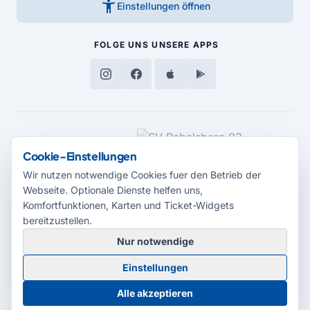
accessibility_new
Einstellungen öffnen
FOLGE UNS
UNSERE APPS
MEDIENPARTNER
Cookie-Einstellungen
Wir nutzen notwendige Cookies fuer den Betrieb der
Webseite. Optionale Dienste helfen uns,
Komfortfunktionen, Karten und Ticket-Widgets
bereitzustellen.
Nur notwendige
© 2026 Radio Potsdam. Webseite entwickelt durch die
Medienagentur
Einstellungen
Babelsberg
Barrierefreiheitserklärung
AGB
Datenschutz
Impressum
Alle akzeptieren
Cookie-Einstellungen