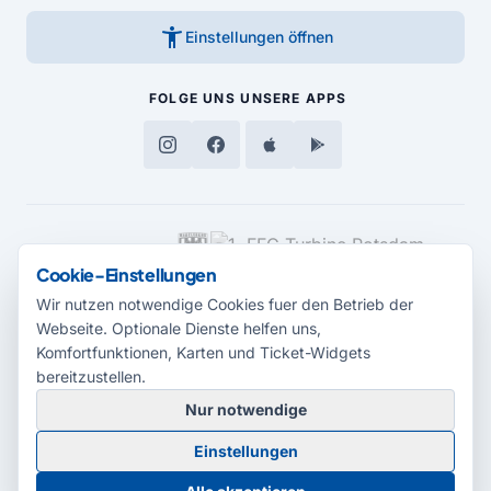
accessibility_new
Einstellungen öffnen
FOLGE UNS
UNSERE APPS
MEDIENPARTNER
Cookie-Einstellungen
Wir nutzen notwendige Cookies fuer den Betrieb der
Webseite. Optionale Dienste helfen uns,
Komfortfunktionen, Karten und Ticket-Widgets
bereitzustellen.
Nur notwendige
© 2026 Radio Potsdam. Webseite entwickelt durch die
Medienagentur
Einstellungen
Babelsberg
Barrierefreiheitserklärung
AGB
Datenschutz
Impressum