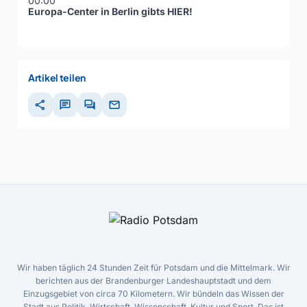
00:00
Europa-Center in Berlin gibts
HIER
!
Artikel teilen
share
chat
forum
mail
Wir haben täglich 24 Stunden Zeit für Potsdam und die Mittelmark. Wir
berichten aus der Brandenburger Landeshauptstadt und dem
Einzugsgebiet von circa 70 Kilometern. Wir bündeln das Wissen der
Stadt aus Politik, Wirtschaft, Wissenschaft, Kultur und Sport. Das ist