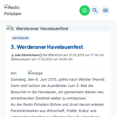
search
menu
AKTUELLES
3. Werderaner Havelauenfest
person
Jule Sönnichsen
schedule
Veröffentlicht am 21.05.2015 um 17:14 Uhr
update
Aktualisiert am 17.05.2021 um 16:29 Uhr
Am
Samstag, den 6. Juni 2015, gehts nach Werder (Havel).
Denn dort locken die Auenländer zum 3. Mal die
Besucher in die Havelauen, um gemeinsam diesen neu
entstehenden Stadtteil weiter zu entdecken.
An der Radio Potsdam Bühne und drum herum erleben
Persönlichkeiten aus Wirtschaft, Politik, Kultur und
zahlreichen Familien aus Werder (Havel), Umgebung