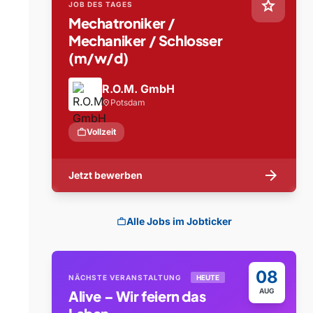
star
JOB DES TAGES
Mechatroniker /
Mechaniker / Schlosser
(m/w/d)
R.O.M. GmbH
Potsdam
location_on
work
Vollzeit
arrow_forward
Jetzt bewerben
Alle Jobs im Jobticker
work
08
NÄCHSTE VERANSTALTUNG
HEUTE
AUG
Alive – Wir feiern das