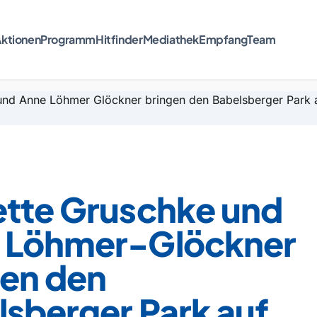
ktionen
Programm
Hitfinder
Mediathek
Empfang
Team
ette Gruschke und
 Löhmer-Glöckner
gen den
sberger Park auf