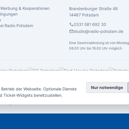
 Werbung & Kooperationen
Brandenburger Straße 48
ingungen
14467 Potsdam
o
call
0331 581 692 30
 bei Radio Potsdam
mail
studio@radio-potsdam.de
Eine Gewinnabholung ist von Montag 
08.00 Uhr bis 18.00 Uhr möglich.
Nur notwendige
Betrieb der Webseite. Optionale Dienste
d Ticket-Widgets bereitzustellen.
elsberg