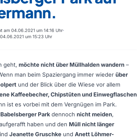
ermann.
cht am 04.06.2021 um 14:16 Uhr
m 04.06.2021 um 15:23 Uhr
n geht,
möchte nicht über Müllhalden wandern
–
 Wenn man beim Spaziergang immer wieder
über
olpert
und der Blick über die Wiese vor allem
ene Kaffeebecher, Chipstüten und Einwegflaschen
dann ist es vorbei mit dem Vergnügen im Park.
n
Babelsberger Park
dennoch
nicht meiden
,
 aufgerafft haben und den
Müll nicht länger
sind
Jeanette Gruschke
und
Anett Löhmer-