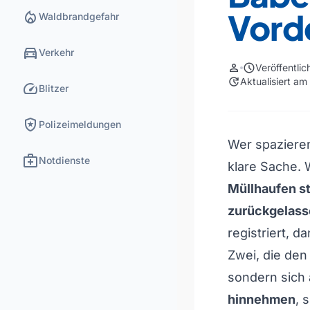
Vord
local_fire_department
Waldbrandgefahr
directions_car
Verkehr
person
schedule
Veröffentli
update
Aktualisiert a
speed
Blitzer
local_police
Polizeimeldungen
Wer spaziere
medical_services
Notdienste
klare Sache.
Müllhaufen st
zurückgelass
registriert, 
Zwei, die de
sondern sich
hinnehmen
, 