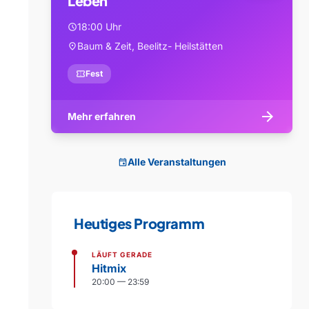
Leben
18:00 Uhr
schedule
Baum & Zeit, Beelitz- Heilstätten
location_on
confirmation_number
Fest
arrow_forward
Mehr erfahren
Alle Veranstaltungen
event
Heutiges Programm
LÄUFT GERADE
Hitmix
20:00 — 23:59