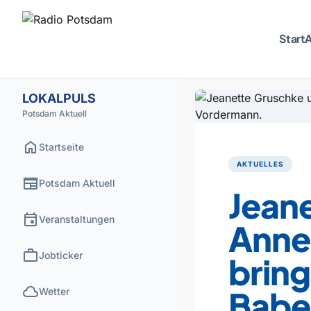
Start
A
LOKALPULS
Potsdam Aktuell
home
Startseite
AKTUELLES
newspaper
Potsdam Aktuell
Jean
event
Veranstaltungen
Anne
work
Jobticker
brin
cloud
Babel
Wetter