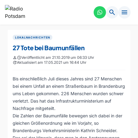
search
menu
LOKALNACHRICHTEN
27 Tote bei Baumunfällen
person
schedule
Veröffentlicht am 21.10.2019 um 06:33 Uhr
update
Aktualisiert am 17.05.2021 um 16:44 Uhr
Bis einschließlich Juli dieses Jahres sind 27 Menschen
bei einem Unfall an einem Straßenbaum in Brandenburg
ums Leben gekommen. 226 Menschen wurden schwer
verletzt. Das hat das Infrastrukturministerium auf
Nachfrage mitgeteilt.
Die Zahlen der Baumunfälle bewegen sich dabei in der
gleichen Größenordnung wie im Vorjahr, so
Brandenburgs Verkehrsministerin Kathrin Schneider.
Das sei der Hinweis, dass man in den Anstrengungen