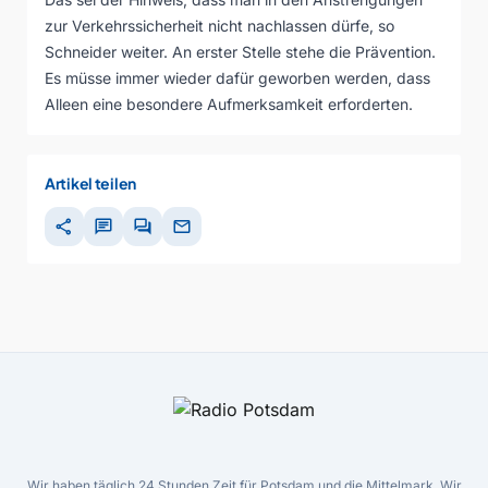
zur Verkehrssicherheit nicht nachlassen dürfe, so
Schneider weiter. An erster Stelle stehe die Prävention.
Es müsse immer wieder dafür geworben werden, dass
Alleen eine besondere Aufmerksamkeit erforderten.
Artikel teilen
share
chat
forum
mail
Wir haben täglich 24 Stunden Zeit für Potsdam und die Mittelmark. Wir