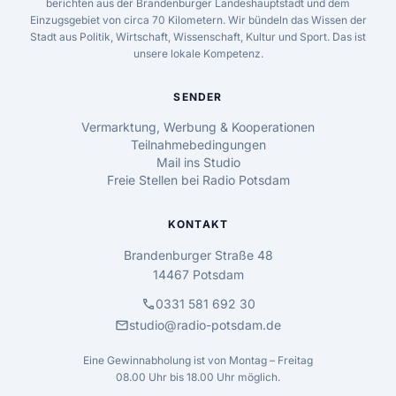
berichten aus der Brandenburger Landeshauptstadt und dem
Einzugsgebiet von circa 70 Kilometern. Wir bündeln das Wissen der
Stadt aus Politik, Wirtschaft, Wissenschaft, Kultur und Sport. Das ist
unsere lokale Kompetenz.
SENDER
Vermarktung, Werbung & Kooperationen
Teilnahmebedingungen
Mail ins Studio
Freie Stellen bei Radio Potsdam
KONTAKT
Brandenburger Straße 48
14467 Potsdam
call
0331 581 692 30
mail
studio@radio-potsdam.de
Eine Gewinnabholung ist von Montag – Freitag
08.00 Uhr bis 18.00 Uhr möglich.