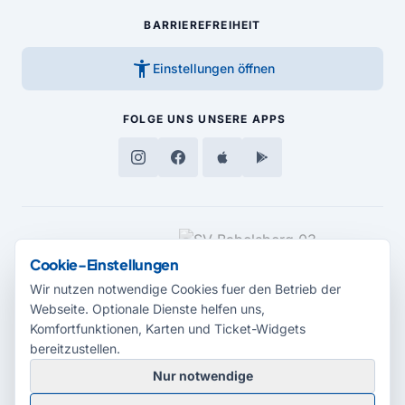
BARRIEREFREIHEIT
accessibility_new
Einstellungen öffnen
FOLGE UNS
UNSERE APPS
MEDIENPARTNER
Cookie-Einstellungen
Wir nutzen notwendige Cookies fuer den Betrieb der
Webseite. Optionale Dienste helfen uns,
Komfortfunktionen, Karten und Ticket-Widgets
bereitzustellen.
Nur notwendige
© 2026 Radio Potsdam. Webseite entwickelt durch die
Medienagentur