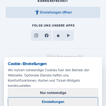
BARRIEREFREIHEIT
accessibility_new
Einstellungen öffnen
FOLGE UNS
UNSERE APPS
MEDIENPARTNER
Cookie-Einstellungen
Wir nutzen notwendige Cookies fuer den Betrieb der
Webseite. Optionale Dienste helfen uns,
Komfortfunktionen, Karten und Ticket-Widgets
bereitzustellen.
Nur notwendige
© 2026 Radio Potsdam. Webseite entwickelt durch die
Medienagentur
Einstellungen
Babelsberg