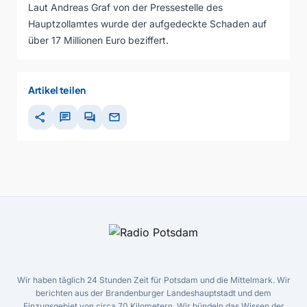
Laut Andreas Graf von der Pressestelle des
Hauptzollamtes wurde der aufgedeckte Schaden auf
über 17 Millionen Euro beziffert.
Artikel teilen
share
chat
forum
mail
Wir haben täglich 24 Stunden Zeit für Potsdam und die Mittelmark. Wir
berichten aus der Brandenburger Landeshauptstadt und dem
Einzugsgebiet von circa 70 Kilometern. Wir bündeln das Wissen der