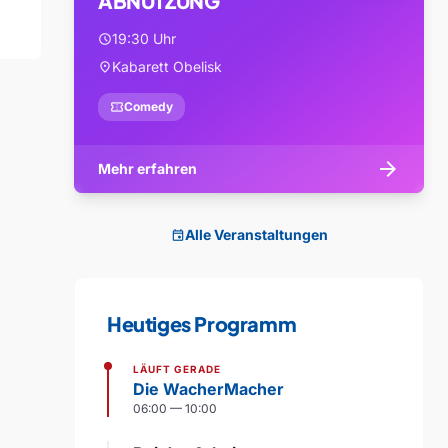
ABNUTZUNG
19:30 Uhr
schedule
Kabarett Obelisk
location_on
confirmation_number
Comedy
arrow_forward
Mehr erfahren
Alle Veranstaltungen
event
Heutiges Programm
LÄUFT GERADE
Die WacherMacher
06:00 — 10:00