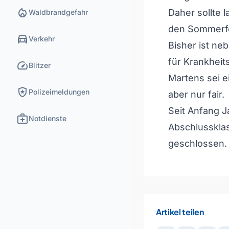
local_fire_department
Daher sollte l
Waldbrandgefahr
den Sommerfe
directions_car
Verkehr
Bisher ist ne
für Krankheit
speed
Blitzer
Martens sei e
local_police
Polizeimeldungen
aber nur fair.
Seit Anfang 
medical_services
Notdienste
Abschlusskla
geschlossen.
Artikel teilen