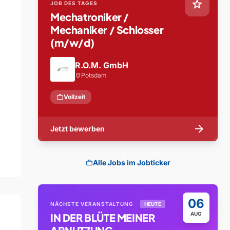
star
JOB DES TAGES
Mechatroniker /
Mechaniker / Schlosser
(m/w/d)
R.O.M. GmbH
Potsdam
location_on
work
Vollzeit
arrow_forward
Jetzt bewerben
Alle Jobs im Jobticker
work
06
NÄCHSTE VERANSTALTUNG
HEUTE
AUG
IN DER BLÜTE MEINER