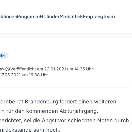
ktionen
Programm
Hitfinder
Mediathek
Empfang
Team
TEN
schedule
en
Veröffentlicht am 22.01.2021 um 14:35 Uhr
m 17.05.2021 um 16:38 Uhr
ernbeirat Brandenburg fordert einen weiteren
in für den kommenden Abiturjahrgang.
erichtet, sei die Angst vor schlechten Noten durch
rnrückstände sehr hoch.