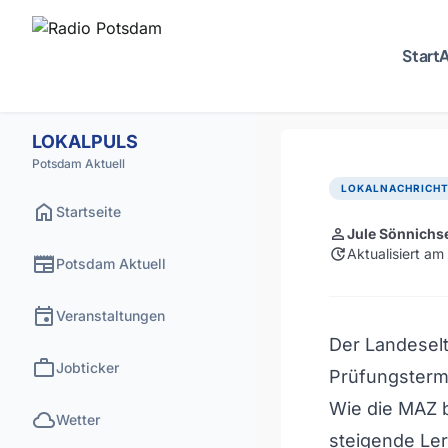
Start
A
LOKALPULS
Potsdam Aktuell
LOKALNACHRICH
home
Startseite
person
Jule Sönnichs
update
Aktualisiert a
newspaper
Potsdam Aktuell
event
Veranstaltungen
Der Landeselt
work
Jobticker
Prüfungsterm
Wie die MAZ b
cloud
Wetter
steigende Le