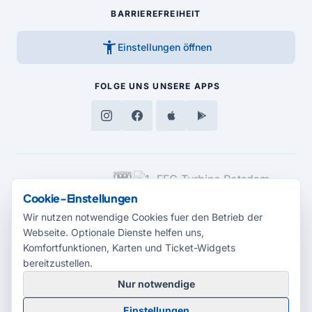
BARRIEREFREIHEIT
accessibility_new
Einstellungen öffnen
FOLGE UNS
UNSERE APPS
MEDIENPARTNER
Cookie-Einstellungen
Wir nutzen notwendige Cookies fuer den Betrieb der
Webseite. Optionale Dienste helfen uns,
Komfortfunktionen, Karten und Ticket-Widgets
bereitzustellen.
Nur notwendige
© 2026 Radio Potsdam. Webseite entwickelt durch die
Medienagentur
Einstellungen
Babelsberg