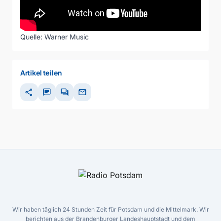
Quelle: Warner Music
Artikel teilen
share
chat
forum
mail
Wir haben täglich 24 Stunden Zeit für Potsdam und die Mittelmark. Wir
berichten aus der Brandenburger Landeshauptstadt und dem