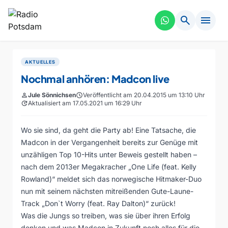
search
menu
AKTUELLES
Nochmal anhören: Madcon live
person
Jule Sönnichsen
schedule
Veröffentlicht am 20.04.2015 um 13:10 Uhr
update
Aktualisiert am 17.05.2021 um 16:29 Uhr
Wo sie sind, da geht die Party ab! Eine Tatsache, die
Madcon in der Vergangenheit bereits zur Genüge mit
unzähligen Top 10-Hits unter Beweis gestellt haben –
nach dem 2013er Megakracher „One Life (feat. Kelly
Rowland)“ meldet sich das norwegische Hitmaker-Duo
nun mit seinem nächsten mitreißenden Gute-Laune-
Track „Don`t Worry (feat. Ray Dalton)“ zurück!
Was die Jungs so treiben, was sie über ihren Erfolg
denken und was Madcon in Zukunft noch alles für die