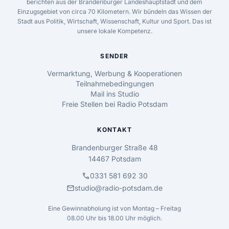
berichten aus der Brandenburger Landeshauptstadt und dem
Einzugsgebiet von circa 70 Kilometern. Wir bündeln das Wissen der
Stadt aus Politik, Wirtschaft, Wissenschaft, Kultur und Sport. Das ist
unsere lokale Kompetenz.
SENDER
Vermarktung, Werbung & Kooperationen
Teilnahmebedingungen
Mail ins Studio
Freie Stellen bei Radio Potsdam
KONTAKT
Brandenburger Straße 48
14467 Potsdam
call
0331 581 692 30
mail
studio@radio-potsdam.de
Eine Gewinnabholung ist von Montag – Freitag
08.00 Uhr bis 18.00 Uhr möglich.