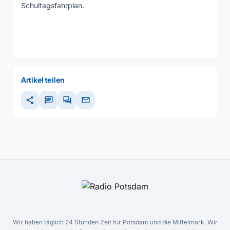
Schultagsfahrplan.
Artikel teilen
share
chat
forum
mail
Wir haben täglich 24 Stunden Zeit für Potsdam und die Mittelmark. Wir