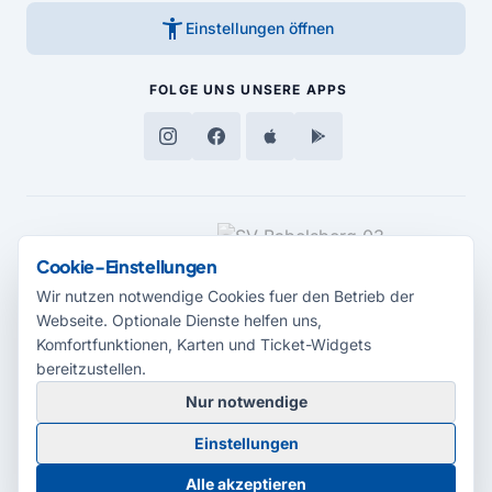
accessibility_new
Einstellungen öffnen
FOLGE UNS
UNSERE APPS
MEDIENPARTNER
Cookie-Einstellungen
Wir nutzen notwendige Cookies fuer den Betrieb der
Webseite. Optionale Dienste helfen uns,
Komfortfunktionen, Karten und Ticket-Widgets
bereitzustellen.
Nur notwendige
© 2026 Radio Potsdam. Webseite entwickelt durch die
Medienagentur
Einstellungen
Babelsberg
Barrierefreiheitserklärung
AGB
Datenschutz
Impressum
Alle akzeptieren