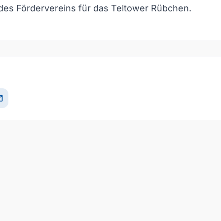
 des
Fördervereins für das Teltower Rübchen
.
och/Runter benutzen, um die Lautstärke zu regeln.
il