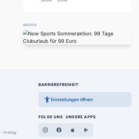
ANZEIGE
BARRIEREFREIHEIT
accessibility_new
Einstellungen öffnen
FOLGE UNS
UNSERE APPS
– Freitag