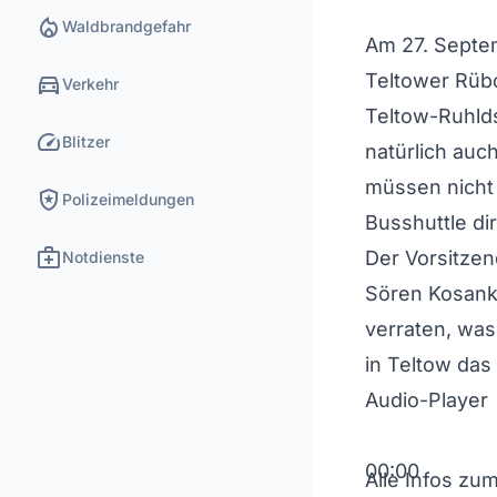
local_fire_department
Waldbrandgefahr
Am 27. Septemb
directions_car
Teltower Rübc
Verkehr
Teltow-Ruhlds
speed
Blitzer
natürlich auc
müssen nicht 
local_police
Polizeimeldungen
Busshuttle di
medical_services
Der Vorsitzen
Notdienste
Sören Kosanke
verraten, was
in Teltow das
Audio-Player
00:00
Alle Infos zu