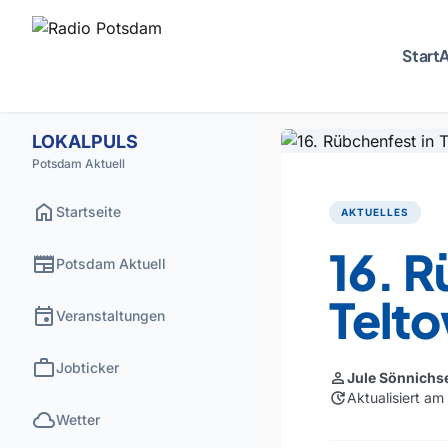
Start
A
LOKALPULS
Potsdam Aktuell
home
Startseite
AKTUELLES
16. R
newspaper
Potsdam Aktuell
Telt
event
Veranstaltungen
work
Jobticker
person
Jule Sönnichs
update
Aktualisiert a
cloud
Wetter