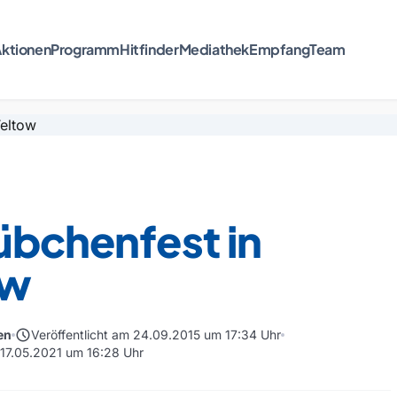
ktionen
Programm
Hitfinder
Mediathek
Empfang
Team
übchenfest in
ow
schedule
en
Veröffentlicht am 24.09.2015 um 17:34 Uhr
m 17.05.2021 um 16:28 Uhr