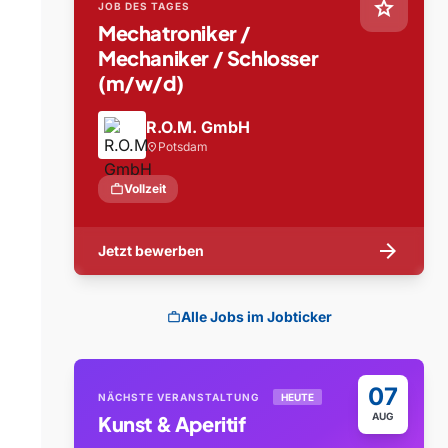
star
JOB DES TAGES
Mechatroniker /
Mechaniker / Schlosser
(m/w/d)
R.O.M. GmbH
Potsdam
location_on
work
Vollzeit
arrow_forward
Jetzt bewerben
Alle Jobs im Jobticker
work
07
NÄCHSTE VERANSTALTUNG
HEUTE
AUG
Kunst & Aperitif