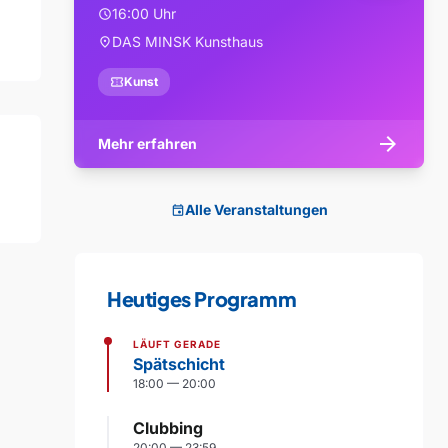
16:00 Uhr
schedule
DAS MINSK Kunsthaus
location_on
confirmation_number
Kunst
arrow_forward
Mehr erfahren
Alle Veranstaltungen
event
Heutiges Programm
LÄUFT GERADE
Spätschicht
18:00 — 20:00
Clubbing
20:00 — 23:59