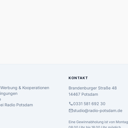
KONTAKT
 Werbung & Kooperationen
Brandenburger Straße 48
ingungen
14467 Potsdam
o
call
0331 581 692 30
 bei Radio Potsdam
mail
studio@radio-potsdam.de
Eine Gewinnabholung ist von Montag 
08.00 Uhr bis 18.00 Uhr möglich.