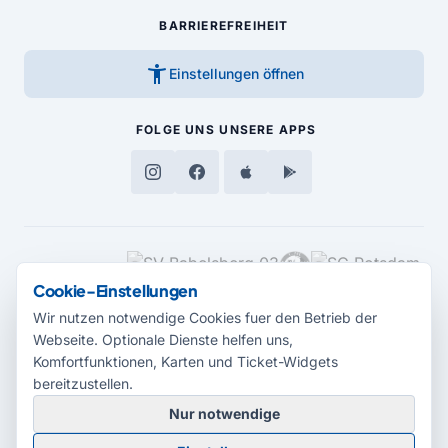
BARRIEREFREIHEIT
accessibility_new
Einstellungen öffnen
FOLGE UNS
UNSERE APPS
MEDIENPARTNER
Cookie-Einstellungen
Wir nutzen notwendige Cookies fuer den Betrieb der
Webseite. Optionale Dienste helfen uns,
Komfortfunktionen, Karten und Ticket-Widgets
bereitzustellen.
Nur notwendige
© 2026 Radio Potsdam. Webseite entwickelt durch die
Medienagentur