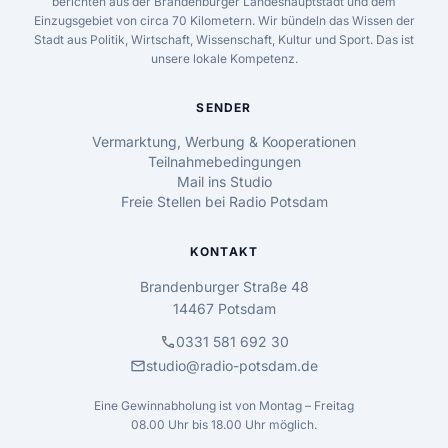
berichten aus der Brandenburger Landeshauptstadt und dem
Einzugsgebiet von circa 70 Kilometern. Wir bündeln das Wissen der
Stadt aus Politik, Wirtschaft, Wissenschaft, Kultur und Sport. Das ist
unsere lokale Kompetenz.
SENDER
Vermarktung, Werbung & Kooperationen
Teilnahmebedingungen
Mail ins Studio
Freie Stellen bei Radio Potsdam
KONTAKT
Brandenburger Straße 48
14467 Potsdam
call
0331 581 692 30
mail
studio@radio-potsdam.de
Eine Gewinnabholung ist von Montag – Freitag
08.00 Uhr bis 18.00 Uhr möglich.