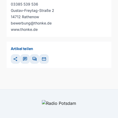
03385 539 536
Gustav-Freytag-Straße 2
14712 Rathenow
bewerbung@thonke.de
www.thonke.de
Artikel teilen
share
chat
forum
mail