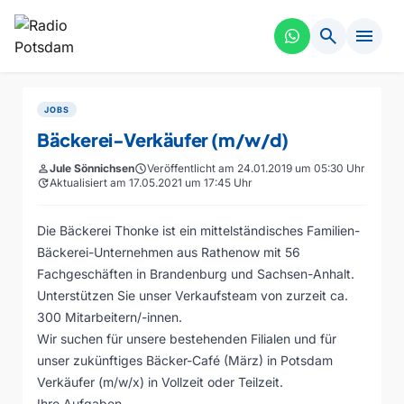
search
menu
JOBS
Bäckerei-Verkäufer (m/w/d)
person
Jule Sönnichsen
schedule
Veröffentlicht am 24.01.2019 um 05:30 Uhr
update
Aktualisiert am 17.05.2021 um 17:45 Uhr
Die Bäckerei Thonke ist ein mittelständisches Familien-
Bäckerei-Unternehmen aus Rathenow mit 56
Fachgeschäften in Brandenburg und Sachsen-Anhalt.
Unterstützen Sie unser Verkaufsteam von zurzeit ca.
300 Mitarbeitern/-innen.
Wir suchen für unsere bestehenden Filialen und für
unser zukünftiges Bäcker-Café (März) in Potsdam
Verkäufer (m/w/x) in Vollzeit oder Teilzeit.
Ihre Aufgaben