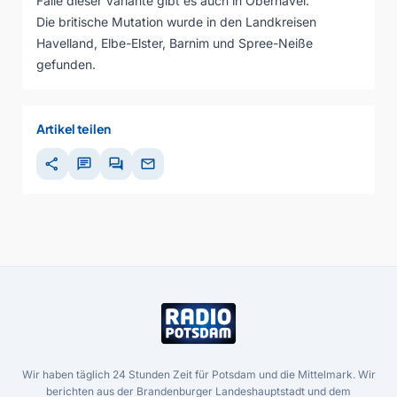
Fälle dieser Variante gibt es auch in Oberhavel.
Die britische Mutation wurde in den Landkreisen
Havelland, Elbe-Elster, Barnim und Spree-Neiße
gefunden.
Artikel teilen
share
chat
forum
mail
Wir haben täglich 24 Stunden Zeit für Potsdam und die Mittelmark. Wir
berichten aus der Brandenburger Landeshauptstadt und dem