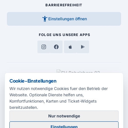
BARRIEREFREIHEIT
accessibility_new
Einstellungen öffnen
FOLGE UNS
UNSERE APPS
MEDIENPARTNER
Cookie-Einstellungen
Wir nutzen notwendige Cookies fuer den Betrieb der
Webseite. Optionale Dienste helfen uns,
Komfortfunktionen, Karten und Ticket-Widgets
bereitzustellen.
Nur notwendige
© 2026 Radio Potsdam. Webseite entwickelt durch die
Medienagentur
Einstellungen
Babelsberg