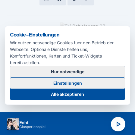
MEDIENPARTNER
Cookie-Einstellungen
Wir nutzen notwendige Cookies fuer den Betrieb der
Webseite. Optionale Dienste helfen uns,
Komfortfunktionen, Karten und Ticket-Widgets
bereitzustellen.
Nur notwendige
© 2026 Radio Potsdam. Webseite entwickelt durch die
Medienagentur
Einstellungen
Babelsberg
Barrierefreiheitserklärung
AGB
Datenschutz
Impressum
Alle akzeptieren
Cookie-Einstellungen
play_arrow
Echt
Glasperlenspiel