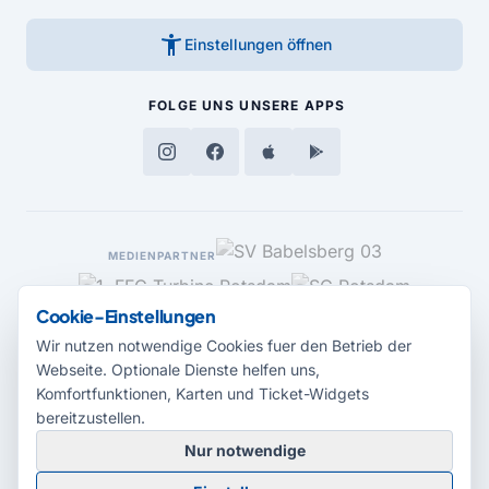
accessibility_new
Einstellungen öffnen
FOLGE UNS
UNSERE APPS
MEDIENPARTNER
Cookie-Einstellungen
Wir nutzen notwendige Cookies fuer den Betrieb der
Webseite. Optionale Dienste helfen uns,
Komfortfunktionen, Karten und Ticket-Widgets
bereitzustellen.
Nur notwendige
© 2026 Radio Potsdam. Webseite entwickelt durch die
Medienagentur