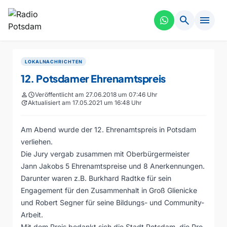
search
menu
LOKALNACHRICHTEN
12. Potsdamer Ehrenamtspreis
person
schedule
Veröffentlicht am 27.06.2018 um 07:46 Uhr
update
Aktualisiert am 17.05.2021 um 16:48 Uhr
Am Abend wurde der 12. Ehrenamtspreis in Potsdam
verliehen.
Die Jury vergab zusammen mit Oberbürgermeister
Jann Jakobs 5 Ehrenamtspreise und 8 Anerkennungen.
Darunter waren z.B. Burkhard Radtke für sein
Engagement für den Zusammenhalt in Groß Glienicke
und Robert Segner für seine Bildungs- und Community-
Arbeit.
Mit dem Preis bedankt sich die Stadt Potsdam, die Pro