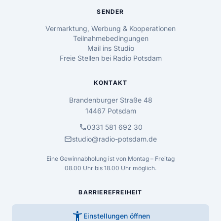
SENDER
Vermarktung, Werbung & Kooperationen
Teilnahmebedingungen
Mail ins Studio
Freie Stellen bei Radio Potsdam
KONTAKT
Brandenburger Straße 48
14467 Potsdam
call
0331 581 692 30
mail
studio@radio-potsdam.de
Eine Gewinnabholung ist von Montag – Freitag
08.00 Uhr bis 18.00 Uhr möglich.
BARRIEREFREIHEIT
accessibility_new
Einstellungen öffnen