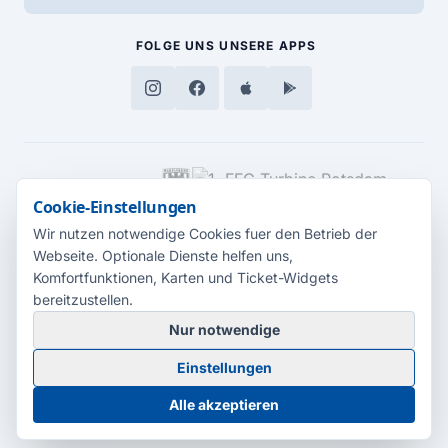
FOLGE UNS
UNSERE APPS
MEDIENPARTNER
Cookie-Einstellungen
Wir nutzen notwendige Cookies fuer den Betrieb der
Webseite. Optionale Dienste helfen uns,
Komfortfunktionen, Karten und Ticket-Widgets
bereitzustellen.
Nur notwendige
© 2026 Radio Potsdam. Webseite entwickelt durch die
Medienagentur
Einstellungen
Babelsberg
Barrierefreiheitserklärung
AGB
Datenschutz
Impressum
Alle akzeptieren
Cookie-Einstellungen