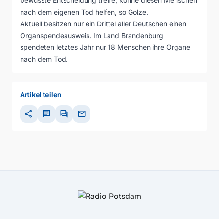
bewusste Entscheidung treffe, könne diesen Menschen
nach dem eigenen Tod helfen, so Golze.
Aktuell besitzen nur ein Drittel aller Deutschen einen
Organspendeausweis. Im Land Brandenburg
spendeten letztes Jahr nur 18 Menschen ihre Organe
nach dem Tod.
Artikel teilen
share
chat
forum
mail