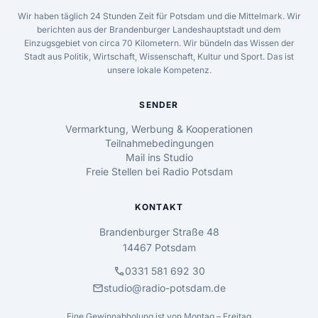
Wir haben täglich 24 Stunden Zeit für Potsdam und die Mittelmark. Wir
berichten aus der Brandenburger Landeshauptstadt und dem
Einzugsgebiet von circa 70 Kilometern. Wir bündeln das Wissen der
Stadt aus Politik, Wirtschaft, Wissenschaft, Kultur und Sport. Das ist
unsere lokale Kompetenz.
SENDER
Vermarktung, Werbung & Kooperationen
Teilnahmebedingungen
Mail ins Studio
Freie Stellen bei Radio Potsdam
KONTAKT
Brandenburger Straße 48
14467 Potsdam
call
0331 581 692 30
mail
studio@radio-potsdam.de
Eine Gewinnabholung ist von Montag – Freitag